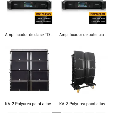
Amplificador de clase TD DSP Dj con subwoofer de pantalla táctil de 4000 W para conciertos
Amplificador de potencia conmutado AES FIR clase Td 2U Dsp
KA-2 Polyurea paint altavoz de matriz de línea de audio dual de 12 pulgadas y 3 vías
KA-3 Polyurea paint altavoz de matriz de línea de audio dual de 12 pulgadas y 2 vías