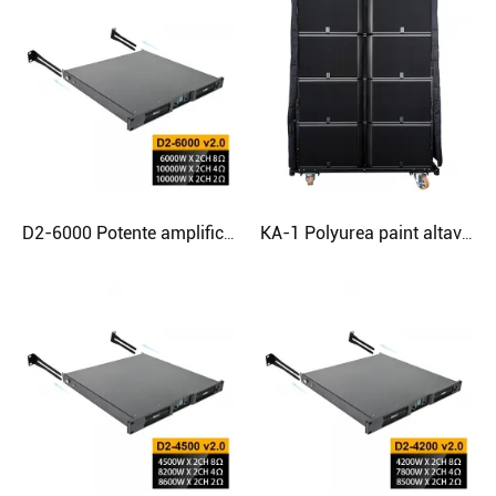
D2-6000 Potente amplificador digital para DJ de 2 canales y 6000 W
KA-1 Polyurea paint altavoz de matriz de línea de audio dual de 15 pulgadas y 3 vías