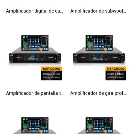
Amplificador digital de carburo de silicio de 2 canales y 4500 W con soporte trasero
Amplificador de subwoofer de 2 canales de 4200 W clase D con soporte trasero
Amplificador de pantalla táctil DSP Line Array multifuncional con filtro FIR
Amplificador de gira profesional FIR AES 2U con pantalla táctil para subwoofer