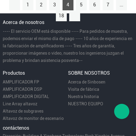
1
2
3
4
5
6
7
...
18
Acerca de nosotros
---- El servicio OEM está disponible ---- Para pedidos de muestra,
podemos enviar el mismo día de pago ---- 10 años de experiencia en
la fabricación de amplificadores ---- Tres años de garantía,
proporcionar imágenes o video, nuestro los ingenieros juzgan el
problema y brindan asistencia posventa--
Productos
SOBRE NOSOTROS
AMPLIFICADOR FP
Acerca de Sinbosen
AMPLIFICADOR DSP
Visita de fábrica
AMPLIFICADOR DIGITAL
Nuestra historia
Line Array altavoz
NUESTRO EQUIPO
Altavoz de subgraves
Altavoz de monitor de escenario
contáctenos
Dirección: Building A Xinsheng Technology Park Yingbin Avenue