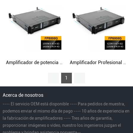
Amplificador de potencia Amplificador de audio profesional del sistema PA de 1000 vatios
Amplificador Profesional Stage Ic Configuración Dj Amplificador Profesional
1
Acerca de nosotros
---- El servicio OEM está disponible ---- Para pedidos de muestra,
podemos enviar el mismo día de pago ---- 10 años de experiencia en
la fabricación de amplificadores ---- Tres años de garantía,
proporcionar imágenes o video, nuestro los ingenieros juzgan el
problema y brindan asistencia posventa--