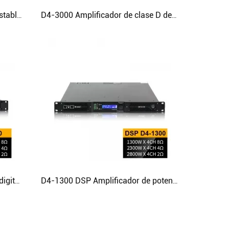
D4-2000 Amplificador D AMP estable de alta potencia de 4 canales y 2 ohmios
D4-3000 Amplificador de clase D de alta potencia estable de 4 canales y 2 ohmios
D4-1500 El mejor amplificador digital de matriz lineal de rango completo para DJ de clase D
D4-1300 DSP Amplificador de potencia compacto y multifuncional Line Array Clase D