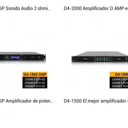
D4-3000 DSP Sonido Audio 2 ohmios estable Amplificador digital de alta potencia
D4-1300 DSP Amplificador de potencia compacto y multifuncional Line Array Clase D