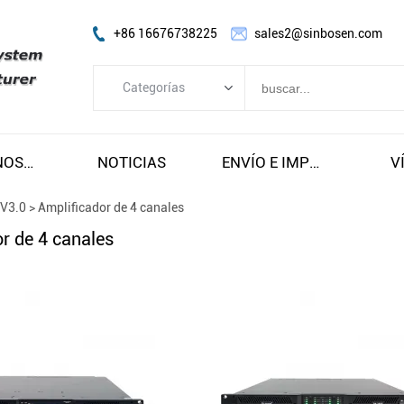
+86 16676738225
sales2@sinbosen.com
Categorías
Categorías
AMPLIFICADOR FP
SOBRE NOSOTROS
NOTICIAS
ENVÍO E IMPUESTOS GRATUITOS
V
AMPLIFICADOR DSP
 V3.0
>
Amplificador de 4 canales
AMPLIFICADOR DIGITAL
r de 4 canales
Line Array altavoz
Altavoz de subgraves
Altavoz de monitor de escenario
Altavoz coaxial
Módulo amplificador