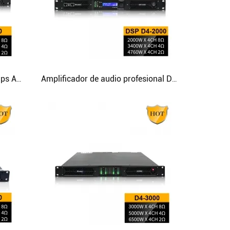
D4-3500 3500 Watt Clase D Amps Amplificador Audio PA Sistema
Amplificador de audio profesional D4-2000 DSP de 4 canales Digital D Amp