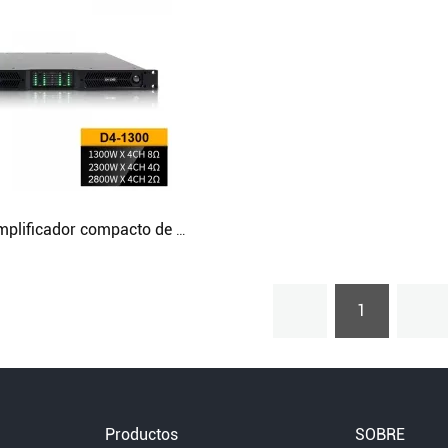
D4-1300 Amplificador compacto de 4 canales Clase D para giras
1
Productos
SOBRE