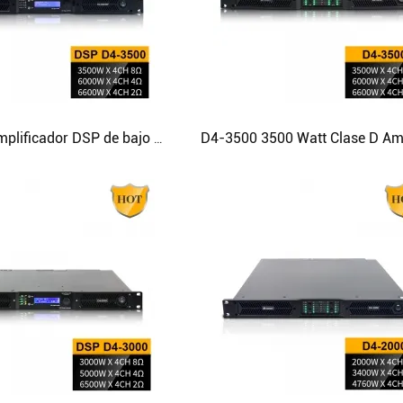
Procesador de audio
Controlador del distribuidor de energía
MICRÓFONO INALÁMBRICO
COMBINACIÓN DE AUDIO
D4-3500 Amplificador DSP de bajo ruido Amplificador clase D de 4 canales