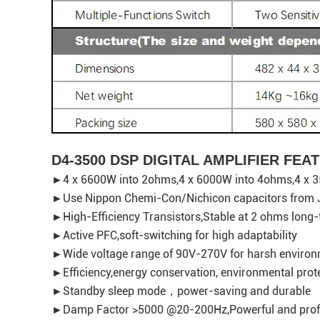
D4-3500 DSP DIGITAL AMPLIFIER FEA
►4 x 6600W into 2ohms,4 x 6000W into 4ohms,4 x 
►Use Nippon Chemi-Con/Nichicon capacitors from
►High-Efficiency
Transistors,Stable at 2 ohms long-
►Active PFC,soft-switching for high adaptability
►Wide voltage range of 90V-270V for harsh enviro
►Efficiency,energy conservation, environmental prot
►Standby sleep mode，power-saving and durable
►Damp Factor >5000 @20-200Hz,Powerful and prof