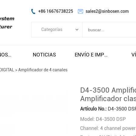
+86 16676738225
sales2@sinbosen.com
Categorías
Categorías
AMPLIFICADOR FP
SOBRE NOSOTROS
NOTICIAS
ENVÍO E IMPUESTOS GRATUITOS
V
AMPLIFICADOR DSP
DIGITAL
>
Amplificador de 4 canales
AMPLIFICADOR DIGITAL
Line Array altavoz
D4-3500 Amplifi
Altavoz de subgraves
Amplificador cla
Altavoz de monitor de escenario
Artículo No.:
D4-3500 DS
Altavoz coaxial
Model: D4-3500 DSP
Módulo amplificador
Channel: 4 channel power 