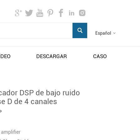
Español
ÍDEO
DESCARGAR
CASO
cador DSP de bajo ruido
se D de 4 canales
P
amplifier