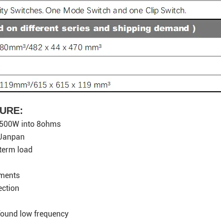
TURE:
3500W into 8ohms
 Janpan
term load
nments
ection
ound low frequency