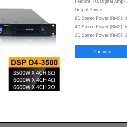
Feature: 1U/Digital Amp/
Procesador de audio
Output Power:
Controlador del distribuidor de energía
8Ω Stereo Power (RMS): 
MICRÓFONO INALÁMBRICO
4Ω Stereo Power (RMS): 
COMBINACIÓN DE AUDIO
2Ω Stereo Power (RMS): 
Consultar