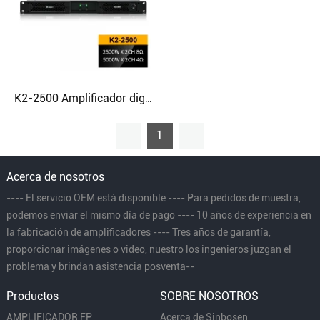
K2-2500 Amplificador digital comercial barato de bajos 1U para giras
1
Acerca de nosotros
---- El servicio OEM está disponible ---- Para pedidos de muestra,
podemos enviar el mismo día de pago ---- 10 años de experiencia en
la fabricación de amplificadores ---- Tres años de garantía,
proporcionar imágenes o video, nuestro los ingenieros juzgan el
problema y brindan asistencia posventa--
Productos
SOBRE NOSOTROS
AMPLIFICADOR FP
Acerca de Sinbosen