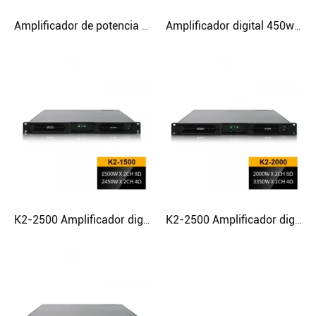
Amplificador de potencia d amp compacto de 4 canales y 600 vatios
Amplificador digital 450w K4-450 amplificador de potencia de audio doméstico 1u
K2-2500 Amplificador digital comercial barato de bajos 1U para giras
K2-2500 Amplificador digital comercial barato de bajos 1U para giras