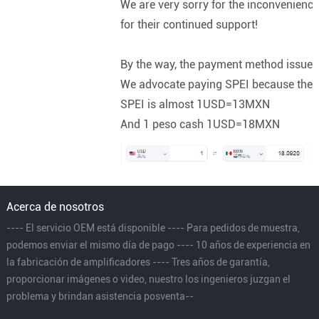
We are very sorry for the inconvenience
for their continued support!
By the way, the payment method issue 
We advocate paying SPEI because the e
SPEI is almost 1USD=13MXN
And 1 peso cash 1USD=18MXN
Acerca de nosotros
---- El servicio OEM está disponible ---- Para pedidos de muestra,
podemos enviar el mismo día de pago ---- 10 años de experiencia en
la fabricación de amplificadores ---- Tres años de garantía,
proporcionar imágenes o video, nuestro los ingenieros juzgan el
problema y brindan asistencia posventa--