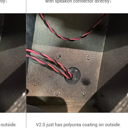
tly↓
with speakon connector directly↓
 outside.
V2.0 just has polyurea coating on outside.