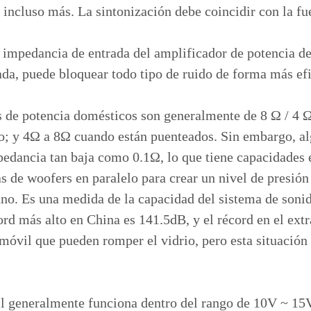
 incluso más. La sintonización debe coincidir con la fu
impedancia de entrada del amplificador de potencia deb
da, puede bloquear todo tipo de ruido de forma más efi
 de potencia domésticos son generalmente de 8 Ω / 4 Ω;
o; y 4Ω a 8Ω cuando están puenteados. Sin embargo, al
edancia tan baja como 0.1Ω, lo que tiene capacidades 
 de woofers en paralelo para crear un nivel de presión 
mano. Es una medida de la capacidad del sistema de soni
ord más alto en China es 141.5dB, y el récord en el ext
óvil que pueden romper el vidrio, pero esta situación 
l generalmente funciona dentro del rango de 10V ~ 15V