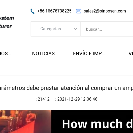
+86 16676738225
sales2@sinbosen.com
Categorías
Categorías
AMPLIFICADOR FP
SOBRE NOSOTROS
NOTICIAS
ENVÍO E IMPUESTOS GRATUITOS
V
AMPLIFICADOR DSP
AMPLIFICADOR DIGITAL
Line Array altavoz
rámetros debe prestar atención al comprar un amp
Altavoz de subgraves
: 21412
: 2021-12-29 12:06:46
Altavoz de monitor de escenario
Altavoz coaxial
Módulo amplificador