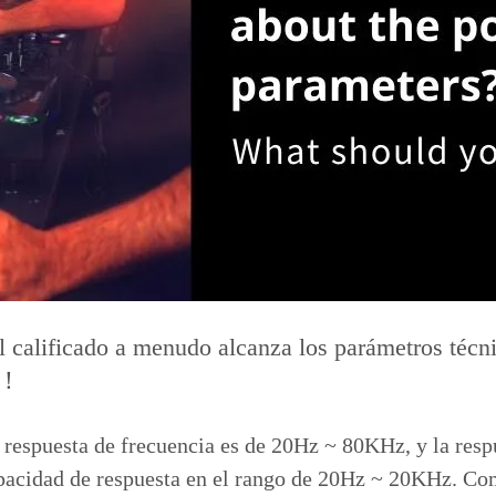
Procesador de audio
Controlador del distribuidor de energía
MICRÓFONO INALÁMBRICO
COMBINACIÓN DE AUDIO
l calificado a menudo alcanza los parámetros técni
ar！
 respuesta de frecuencia es de 20Hz ~ 80KHz, y la respu
pacidad de respuesta en el rango de 20Hz ~ 20KHz. Com