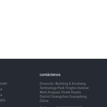
contáctenos
bosen
Dirección: Building A Xinsheng
Technology Park Yingbin Avenue
ca
West,Xiuquan Street Huadu
ia
District Guangzhou Guangdong
IPO
China