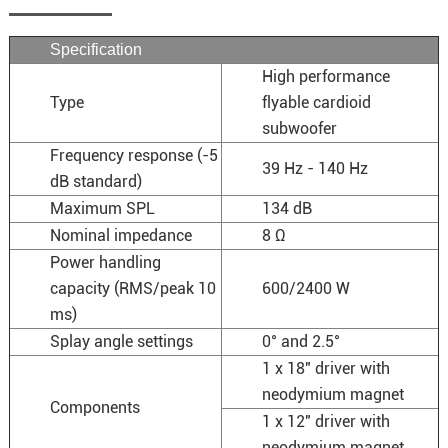
Specification
High performance
Type
flyable cardioid
subwoofer
Frequency response (-5
39 Hz - 140 Hz
dB standard)
Maximum SPL
134 dB
Nominal impedance
8 Ω
Power handling
capacity (RMS/peak 10
600/2400 W
ms)
Splay angle settings
0° and 2.5°
1 x 18" driver with
neodymium magnet
Components
1 x 12" driver with
neodymium magnet